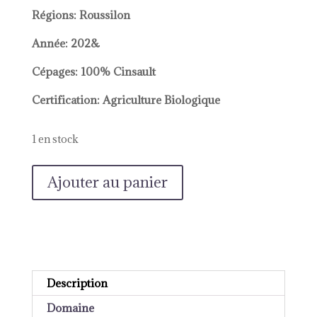
Régions: Roussilon
Année: 202&
Cépages: 100% Cinsault
Certification: Agriculture Biologique
1 en stock
quantité
Ajouter au panier
de
Wabi
Sabi
2021
Description
Domaine